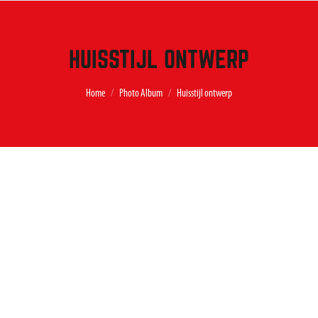
HUISSTIJL ONTWERP
Je bent hier:
Home
Photo Album
Huisstijl ontwerp