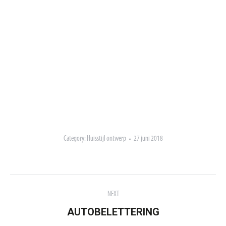
Category:
Huisstijl ontwerp
27 juni 2018
ALBUM
NEXT
NAVIGATION
AUTOBELETTERING
Next